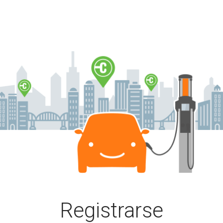
s crear una nueva cuenta o iniciar sesión en una cuenta ya exist
Registrarse